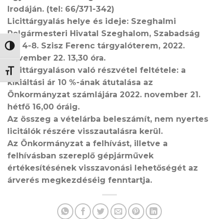
Irodáján. (tel: 66/371-342)
Licittárgyalás helye és ideje: Szeghalmi
Polgármesteri Hivatal Szeghalom, Szabadság
tér 4-8. Szisz Ferenc tárgyalóterem, 2022.
NAGY KONTRASZT VÁLTÁSA
november 22. 13,30 óra.
Licittárgyaláson való részvétel feltétele: a
BETŰMÉRET VÁLTÁSA
kikiáltási ár 10 %-ának átutalása az
Önkormányzat számlájára 2022. november 21.
hétfő 16,00 óráig.
Az összeg a vételárba beleszámít, nem nyertes
licitálók részére visszautalásra kerül.
Az Önkormányzat a felhívást, illetve a
felhívásban szereplő gépjárművek
értékesítésének visszavonási lehetőségét az
árverés megkezdéséig fenntartja.