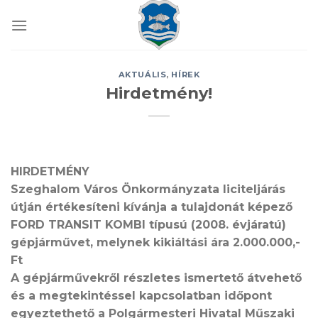
Skip
to
content
AKTUÁLIS
,
HÍREK
Hirdetmény!
HIRDETMÉNY
Szeghalom Város Önkormányzata liciteljárás
útján értékesíteni kívánja a tulajdonát képező
FORD TRANSIT KOMBI típusú (2008. évjáratú)
gépjárművet, melynek kikiáltási ára 2.000.000,-
Ft
A gépjárművekről részletes ismertető átvehető
és a megtekintéssel kapcsolatban időpont
egyeztethető a Polgármesteri Hivatal Műszaki