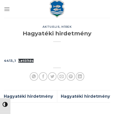
Skip
to
content
AKTUÁLIS
,
HÍREK
Hagyatéki hirdetmény
4413_1
Letöltés
Hagyatéki hirdetmény
Hagyatéki hirdetmény
NAGY KONTRASZT VÁLTÁSA