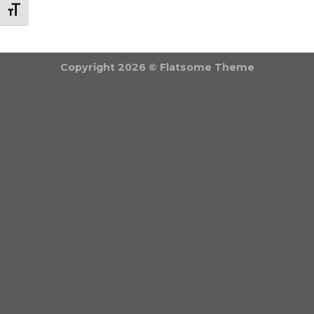
BETŰMÉRET VÁLTÁSA
Copyright 2026 ©
Flatsome Theme