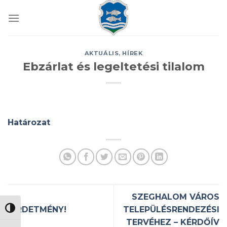
Skip
to
content
AKTUÁLIS
,
HÍREK
Ebzárlat és legeltetési tilalom
Határozat
SZEGHALOM VÁROS
HIRDETMÉNY!
TELEPÜLÉSRENDEZÉSI
NAGY KONTRASZT VÁLTÁSA
TERVÉHEZ – KÉRDŐÍV