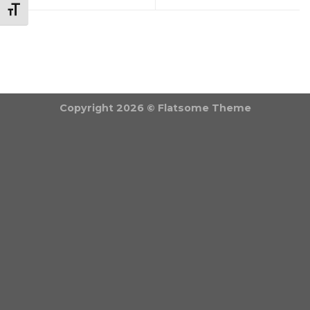
BETŰMÉRET VÁLTÁSA
Copyright 2026 ©
Flatsome Theme