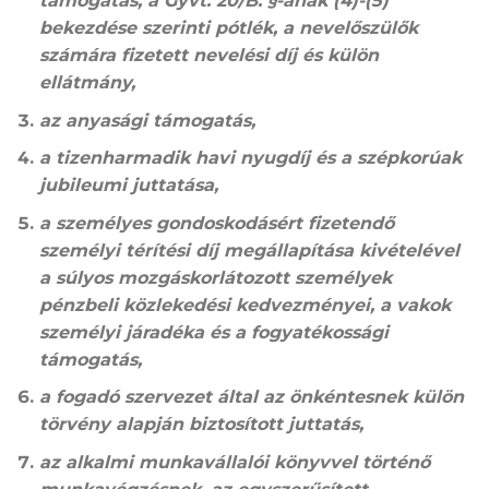
támogatás, a Gyvt. 20/B. §-ának (4)-(5)
bekezdése szerinti pótlék, a nevelőszülők
számára fizetett nevelési díj és külön
ellátmány,
az anyasági támogatás,
a tizenharmadik havi nyugdíj és a szépkorúak
jubileumi juttatása,
a személyes gondoskodásért fizetendő
személyi térítési díj megállapítása kivételével
a súlyos mozgáskorlátozott személyek
pénzbeli közlekedési kedvezményei, a vakok
személyi járadéka és a fogyatékossági
támogatás,
a fogadó szervezet által az önkéntesnek külön
törvény alapján biztosított juttatás,
az alkalmi munkavállalói könyvvel történő