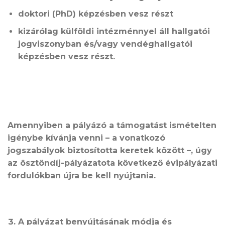
doktori (PhD) képzésben vesz részt
kizárólag külföldi intézménnyel áll hallgatói
jogviszonyban és/vagy vendéghallgatói
képzésben vesz részt.
Amennyiben a pályázó a támogatást ismételten
igénybe kívánja venni – a vonatkozó
jogszabályok biztosította keretek között –, úgy
az ösztöndíj-pályázatota következő évipályázati
fordulókban újra be kell nyújtania.
A
pályázat benyújtásának módja és