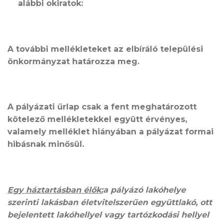
alábbi okiratok:
A további mellékleteket az elbíráló települési
önkormányzat határozza meg.
A pályázati űrlap csak a fent meghatározott
kötelező mellékletekkel együtt érvényes,
valamely melléklet hiányában a pályázat formai
hibásnak minősül.
Egy háztartásban élők:
a pályázó lakóhelye
szerinti lakásban életvitelszerűen együttlakó, ott
bejelentett lakóhellyel vagy tartózkodási hellyel