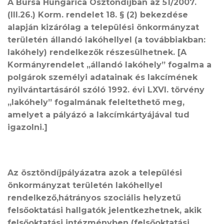
A Bursa Hungarica Ösztöndíjban az 51/2007.
(III.26.) Korm. rendelet 18. § (2) bekezdése
alapján kizárólag a települési önkormányzat
területén állandó lakóhellyel (a továbbiakban:
lakóhely) rendelkezők részesülhetnek. [A
Kormányrendelet „állandó lakóhely” fogalma a
polgárok személyi adatainak és lakcímének
nyilvántartásáról szóló 1992. évi LXVI. törvény
„lakóhely” fogalmának feleltethető meg,
amelyet a pályázó a lakcímkártyájával tud
igazolni.]
Az ösztöndíjpályázatra azok
a települési
önkormányzat területén lakóhellyel
rendelkező,hátrányos szociális helyzetű
felsőoktatási
hallgatók
jelentkezhetnek, akik
felsőoktatási intézményben (felsőoktatási