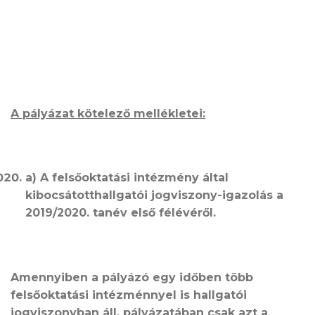
A pályázat kötelező mellékletei:
a) A felsőoktatási intézmény által
kibocsátotthallgatói jogviszony-igazolás a
2019/2020. tanév első félévéről.
Amennyiben a pályázó egy időben több
felsőoktatási intézménnyel is hallgatói
jogviszonyban áll, pályázatában csak azt a