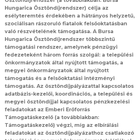
Ösztöndíjrendszer (a továbbiakban: Bursa
Hungarica Ösztöndíjrendszer) célja az
esélyteremtés érdekében a hátrányos helyzetű,
szociálisan rászoruló fiatalok felsőoktatásban
való részvételének támogatása. A Bursa
Hungarica Ösztöndíjrendszer többszintű
támogatási rendszer, amelynek pénzügyi
fedezeteként három forrás szolgál: a települési
önkormányzatok által nyújtott támogatás, a
megyei önkormányzatok által nyújtott
támogatás és a felsőoktatási intézményi
támogatás. Az ösztöndíjpályázattal kapcsolatos
adatbázis-kezelői, koordinációs, a települési és
megyei ösztöndíjjal kapcsolatos pénzkezelési
feladatokat az Emberi Erőforrás
Támogatáskezelő (a továbbiakban:
Támogatáskezelő) végzi, míg az elbírálási
feladatokat az ösztöndíjpályázathoz csatlakozó