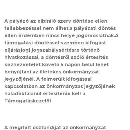
A pályázó az elbíráló szerv döntése ellen
fellebbezéssel nem élhet,a pályázati döntés
ellen érdemben nincs helye jogorvoslatnak.
A
támogatási döntéssel szemben kifogást
eljárásjogi jogszabálysértésre történő
hivatkozással, a döntésről szóló értesítés
kézhezvételét követő 5 napon belül lehet
benyújtani az illetékes önkormányzat
jegyzőjénél.
A felmerült kifogással
kapcsolatban az önkormányzat jegyzőjének
haladéktalanul értesítenie kell a
Támogatáskezelőt.
A megítélt ösztöndíjat az önkormányzat