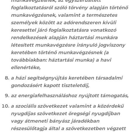
munkavégzésnek, az egyszerűsített
foglalkoztatásról szóló törvény alapján történő
munkavégzésnek, valamint a természetes
személyek között az adórendszeren kívüli
keresettel járó foglalkoztatásra vonatkozó
rendelkezések alapján háztartási munkára
létesített munkavégzésre irányuló jogviszony
keretében történő munkavégzésnek (a
továbbiakban: háztartási munka) a havi
ellenértéke,
a házi segítségnyújtás keretében társadalmi
gondozásért kapott tiszteletdíj,
az energiafelhasználáshoz nyújtott támogatás,
a szociális szövetkezet valamint a közérdekű
nyugdíjas szövetkezet öregségi nyugdíjban
vagy átmeneti bányász járadékban
részesülőtagja által a szövetkezetben végzett