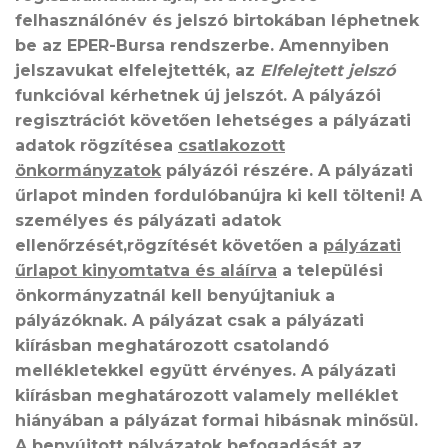
felhasználónév és jelszó birtokában léphetnek
be az EPER-Bursa rendszerbe. Amennyiben
jelszavukat elfelejtették, az
Elfelejtett jelszó
funkcióval kérhetnek új jelszót. A pályázói
regisztrációt követően lehetséges a pályázati
adatok rögzítésea
csatlakozott
önkormányzatok
pályázói részére. A pályázati
űrlapot minden fordulóbanújra ki kell tölteni! A
személyes és pályázati adatok
ellenőrzését,rögzítését követően a
pályázati
űrlapot kinyomtatva és aláírva
a települési
önkormányzatnál kell benyújtaniuk a
pályázóknak. A pályázat csak a pályázati
kiírásban meghatározott csatolandó
mellékletekkel együtt érvényes. A pályázati
kiírásban meghatározott valamely melléklet
hiányában a pályázat formai hibásnak minősül.
A benyújtott pályázatok befogadását az