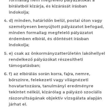
formailag nem megfelelő pályázatokat a
bírálatból kizárja, és kizárását írásban
indokolja;
d) minden, határidőn belül, postai úton vagy
személyesen benyújtott pályázatot befogad,
minden formailag megfelelő pályázatot
érdemben elbírál, és döntését írásban
indokolja;
e) csak az önkormányzatterületén lakóhellyel
rendelkező pályázókat részesítheti
támogatásban;
f) az elbírálás során korra, fajra, nemre,
bőrszínre, felekezeti vagy világnézeti
hovatartozásra, tanulmányi eredményre
tekintet nélkül, kizárólag a pályázó szociális
rászorultságának objektív vizsgálata alapján
járhat el.