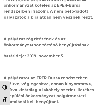
önkormányzat köteles az EPER-Bursa
rendszerben igazolni. A nem befogadott
pályázatok a bírálatban nem vesznek részt.
A pályázat rögzítésének és az
önkormányzathoz történő benyújtásának
határideje: 2019. november 5.
A pályázatot az EPER-Bursa rendszerben
kitöltve, véglegesítve, onnan kinyomtatva,
NAGY KONTRASZT VÁLTÁSA
aláírva kizárólag a lakóhely szerint illetékes
települési önkormányzat polgármesteri
BETŰMÉRET VÁLTÁSA
hivatalánál kell benyújtani.