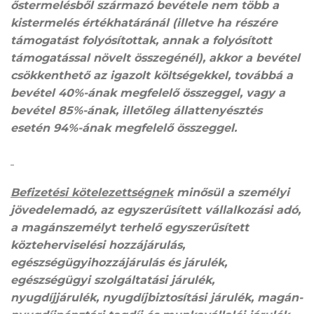
őstermelésből származó bevétele nem több a
kistermelés értékhatáránál (illetve ha részére
támogatást folyósítottak, annak a folyósított
támogatással növelt összegénél), akkor a bevétel
csökkenthető az igazolt költségekkel, továbbá a
bevétel 40%-ának megfelelő összeggel, vagy a
bevétel 85%-ának, illetőleg állattenyésztés
esetén 94%-ának megfelelő összeggel.
Befizetési kötelezettségnek
minősül a személyi
jövedelemadó, az egyszerűsített vállalkozási adó,
a magánszemélyt terhelő egyszerűsített
közteherviselési hozzájárulás,
egészségügyihozzájárulás és járulék,
egészségügyi szolgáltatási járulék,
nyugdíjjárulék, nyugdíjbiztosítási járulék, magán-