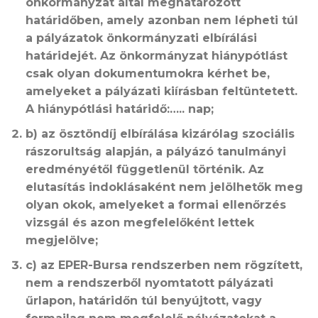
önkormányzat által meghatározott
határidőben, amely azonban nem lépheti túl
a pályázatok önkormányzati elbírálási
határidejét. Az önkormányzat hiánypótlást
csak olyan dokumentumokra kérhet be,
amelyeket a pályázati kiírásban feltüntetett.
A hiánypótlási határidő:….. nap;
b) az ösztöndíj elbírálása kizárólag szociális
rászorultság alapján, a pályázó tanulmányi
eredményétől függetlenül történik. Az
elutasítás indoklásaként nem jelölhetők meg
olyan okok, amelyeket a formai ellenőrzés
vizsgál és azon megfelelőként lettek
megjelölve;
c) az EPER-Bursa rendszerben nem rögzített,
nem a rendszerből nyomtatott pályázati
űrlapon, határidőn túl benyújtott, vagy