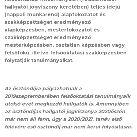
hallgatói jogviszony keretében)
teljes idejű
(nappali munkarend)
alapfokozatot és
szakképzettséget eredményező
alapképzésben, mesterfokozatot és
szakképzettséget eredményező
mesterképzésben, osztatlan képzésben vagy
felsőfokú, illetve felsőoktatási szakképzésben
folytatják tanulmányaikat.
Az ösztöndíjra pályázhatnak a
2019szeptemberében felsőoktatási tanulmányaik
utolsó évét megkezdő hallgatók is. Amennyiben
az ösztöndíjas hallgatói jogviszonya 2020őszén
már nem áll fenn, úgy a 2020/2021. tanév első
félévére eső ösztöndíj már nem kerül folyósításra.