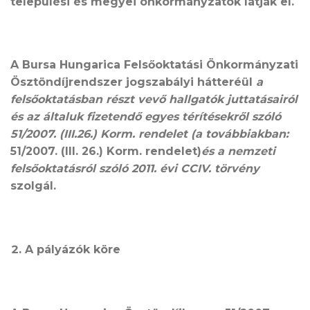
települési és megyei önkormányzatok látják el.
A Bursa Hungarica Felsőoktatási Önkormányzati
Ösztöndíjrendszer jogszabályi hátteréül
a
felsőoktatásban részt vevő hallgatók juttatásairól
és az általuk fizetendő egyes térítésekről szóló
51/2007. (III.26.) Korm. rendelet (a továbbiakban:
51/2007. (III. 26.) Korm. rendelet)
és a nemzeti
felsőoktatásról szóló 2011. évi CCIV. törvény
szolgál.
A
pályázók köre