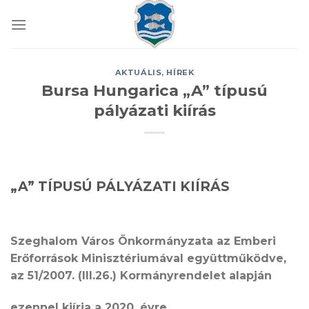
Skip
to
content
AKTUÁLIS
,
HÍREK
Bursa Hungarica „A” típusú
pályázati kiírás
„A” TÍPUSÚ PÁLYÁZATI KIÍRÁS
Szeghalom Város Önkormányzata az Emberi
Erőforrások Minisztériumával együttműködve,
az 51/2007. (III.26.) Kormányrendelet alapján
ezennel kiírja a 2020. évre