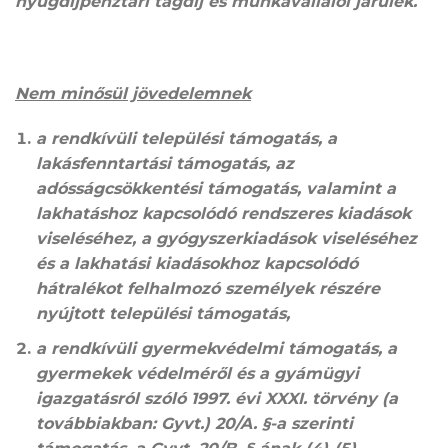
nyugdíjpénztári tagdíj és munkavállalói járulék.
Nem minősül jövedelemnek
a rendkívüli települési támogatás, a
lakásfenntartási támogatás, az
adósságcsökkentési támogatás, valamint a
lakhatáshoz kapcsolódó rendszeres kiadások
viseléséhez, a gyógyszerkiadások viseléséhez
és a lakhatási kiadásokhoz kapcsolódó
hátralékot felhalmozó személyek részére
nyújtott települési támogatás
,
a rendkívüli gyermekvédelmi támogatás, a
gyermekek védelméről és a gyámügyi
igazgatásról szóló 1997. évi XXXI. törvény (a
továbbiakban: Gyvt.) 20/A. §-a szerinti