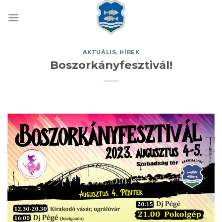
Skip
to
content
AKTUÁLIS
,
HÍREK
Boszorkányfesztivál!