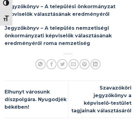
NAGY KONTRASZT VÁLTÁSA
Jegyzőkönyv – A települési önkormányzat
képviselők választásának eredményéről
BETŰMÉRET VÁLTÁSA
Jegyzőkönyv – A település nemzetiségi
önkormányzati képviselők választásának
eredményéről roma nemzetiség
Szavazóköri
Elhunyt városunk
jegyzőkönyv a
díszpolgára. Nyugodjék
képviselő-testület
békében!
tagjainak választásáról