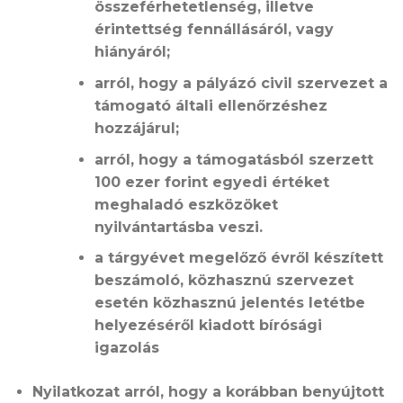
összeférhetetlenség, illetve
érintettség fennállásáról, vagy
hiányáról;
arról, hogy a pályázó civil szervezet a
támogató általi ellenőrzéshez
hozzájárul;
arról, hogy a támogatásból szerzett
100 ezer forint egyedi értéket
meghaladó eszközöket
nyilvántartásba veszi.
a tárgyévet megelőző évről készített
beszámoló, közhasznú szervezet
esetén közhasznú jelentés letétbe
helyezéséről kiadott bírósági
igazolás
Nyilatkozat arról, hogy a korábban benyújtott