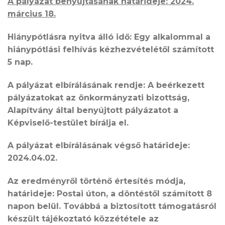
A
pályázat benyújtásának határideje:
2024.
március 18.
Hiánypótlásra nyitva álló idő: Egy alkalommal a
hiánypótlási felhívás kézhezvételétől számított
5 nap.
A pályázat elbírálásának rendje:
A beérkezett
pályázatokat az önkormányzati bizottság,
Alapítvány által benyújtott pályázatot a
Képviselő-testület bírálja el.
A pályázat elbírálásának végső határideje:
2024.04.02.
Az eredményről történő értesítés módja,
határideje:
Postai úton, a döntéstől számított 8
napon belül. Továbbá a biztosított támogatásról
készült tájékoztató közzététele az