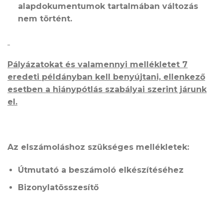
alapdokumentumok tartalmában változás
nem történt.
Pályázatokat és valamennyi mellékletet 7
eredeti példányban kell benyújtani, ellenkező
esetben a hiánypótlás szabályai szerint járunk
el.
Az elszámoláshoz szükséges mellékletek:
Útmutató a beszámoló elkészítéséhez
Bizonylatösszesítő