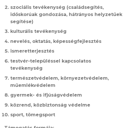
szociális tevékenység (családsegítés,
időskorúak gondozása, hátrányos helyzetűek
segítése)
kulturális tevékenység
nevelés, oktatás, képességfejlesztés
ismeretterjesztés
testvér-településsel kapcsolatos
tevékenység
természetvédelem, környezetvédelem,
műemlékvédelem
gyermek- és ifjúságvédelem
közrend, közbiztonság védelme
sport, tömegsport
Támogatás formája: