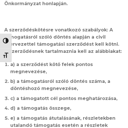
Önkormányzat honlapján.
A szerződéskötésre vonatkozó szabályok:
A
támogatásról szóló döntés alapján a civil
NAGY KONTRASZT VÁLTÁSA
szervezettel támogatási szerződést kell kötni.
A szerződésnek tartalmaznia kell az alábbiakat:
BETŰMÉRET VÁLTÁSA
a) a szerződést kötő felek pontos
megnevezése,
b) a támogatásról szóló döntés száma, a
döntéshozó megnevezése,
c) a támogatott cél pontos meghatározása,
d) a támogatás összege,
e) a támogatás átutalásának, részletekben
utalandó támogatás esetén a részletek