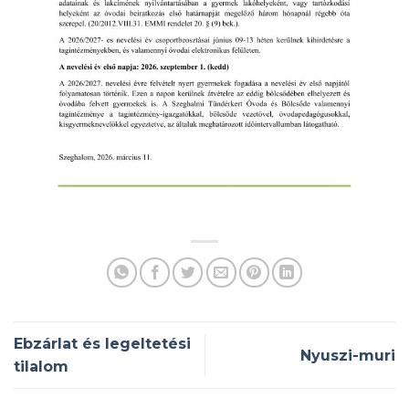
Ebzárlat és legeltetési
Nyuszi-muri
tilalom