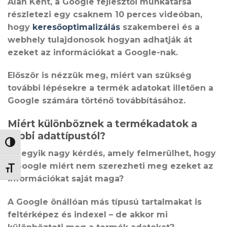
Alan Kent, a Google fejlesztői munkatársa
részletezi egy csaknem 10 perces videóban,
hogy
keresőoptimalizálás
szakemberei és a
webhely tulajdonosok hogyan adhatják át
ezeket az információkat a Google-nak.
Először is nézzük meg, miért van szükség
további lépésekre a termék adatokat illetően a
Google számára történő továbbításához.
Miért különböznek a termékadatok a
többi adattípustól?
NAGY KONTRASZT VÁLTÁSA
Az egyik nagy kérdés, amely felmerülhet, hogy
a Google miért nem szerezheti meg ezeket az
BETŰMÉRET VÁLTÁSA
információkat saját maga?
A Google önállóan más típusú tartalmakat is
feltérképez és indexel – de akkor mi