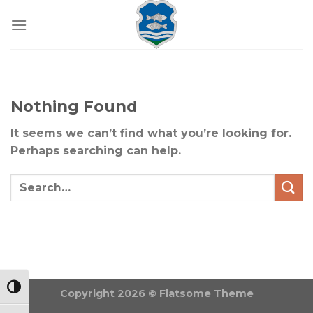
Skip
to
content
Nothing Found
It seems we can’t find what you’re looking for.
Perhaps searching can help.
NAGY KONTRASZT VÁLTÁSA
Copyright 2026 ©
Flatsome Theme