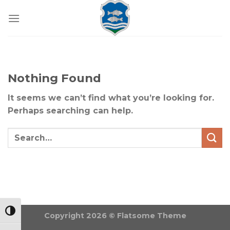
Skip
to
content
Nothing Found
It seems we can’t find what you’re looking for.
Perhaps searching can help.
NAGY KONTRASZT VÁLTÁSA
Copyright 2026 ©
Flatsome Theme