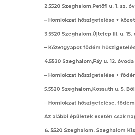
2.5520 Szeghalom,Petőfi u. 1. sz. ó
– Homlokzat hőszigetelése + kőzet
3.5520 Szeghalom,Újtelep III. u. 15.
– Kőzetgyapot födém hőszigetelés,
4.5520 Szeghalom,Fáy u. 12. óvoda 
– Homlokzat hőszigetelése + födé
5.5520 Szeghalom,Kossuth u. 5. Böl
– Homlokzat hőszigetelése, födém 
Az alábbi épületek esetén csak na
5520 Szeghalom, Szeghalom Kist