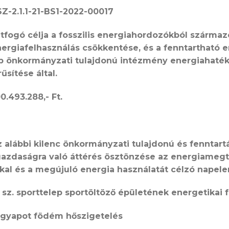
Z-2.1.1-21-BS1-2022-00017
t átfogó célja a fosszilis energiahordozókból szár
ergiafelhasználás csökkentése, és a fenntartható e
b önkormányzati tulajdonú intézmény energiahaté
űsítése által.
00.493.288,- Ft.
z alábbi kilenc önkormányzati tulajdonú és fenntar
gazdaságra való áttérés ösztönzése az energiamegta
al és a megújuló energia használatát célzó napele
 sz. sporttelep sportöltöző épületének energetikai f
tgyapot födém hőszigetelés