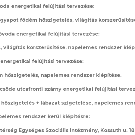
voda energetikai felújítási tervezése:
gyapot födém hőszigetelés, világítás korszerűsítés
 óvoda energetikai felújítási tervezése:
 világítás korszerűsítése, napelemes rendszer kiép
energetikai felújítási tervezése:
m hőszigetelés, napelemes rendszer kiépítése.
csőde utcafronti szárny energetikai felújítási terve
hőszigetelés + lábazat szigetelése, napelemes rend
pelemes rendszer kerül kiépítésre:
érség Egységes Szociális Intézmény, Kossuth u. 18