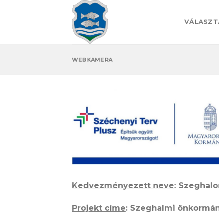
Skip
to
VÁLASZT
content
WEBKAMERA
Kedvezményezett neve
: Szeghal
Projekt címe
: Szeghalmi önkormán