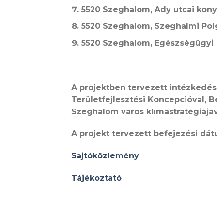
5520 Szeghalom, Ady utcai konyh
5520 Szeghalom, Szeghalmi Polg
5520 Szeghalom, Egészségügyi al
A projektben tervezett intézkedés
Területfejlesztési Koncepcióval, 
Szeghalom város klímastratégiájáv
A projekt tervezett befejezési dá
Sajtóközlemény
Tájékoztató