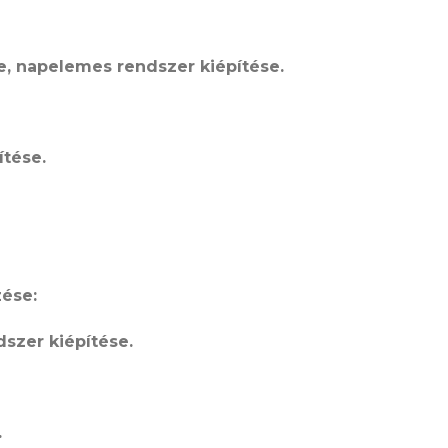
e, napelemes rendszer kiépítése.
ítése.
zése:
szer kiépítése.
.