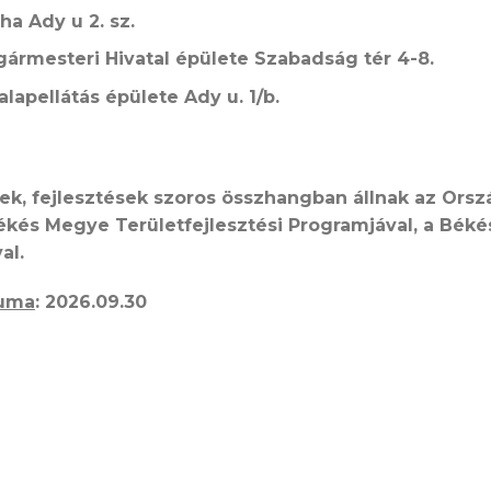
a Ady u 2. sz.
ármesteri Hivatal épülete Szabadság tér 4-8.
apellátás épülete Ady u. 1/b.
ek, fejlesztések szoros összhangban állnak az Orszá
Békés Megye Területfejlesztési Programjával, a Béké
al.
tuma
: 2026.09.30