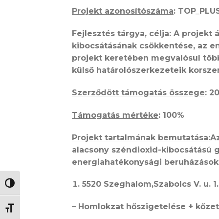
Projekt azonosítószáma
: TOP_PLUS
Fejlesztés tárgya, célja: A projek
kibocsátásának csökkentése, az en
projekt keretében megvalósul töb
külső határolószerkezeteik korszer
Szerződött támogatás összege
: 2
Támogatás mértéke
: 100%
Projekt tartalmának bemutatása:
A
alacsony széndioxid-kibocsátású 
energiahatékonysági beruházásokk
5520 Szeghalom,Szabolcs V. u. 1.
NAGY KONTRASZT VÁLTÁSA
– Homlokzat hőszigetelése + kőze
BETŰMÉRET VÁLTÁSA