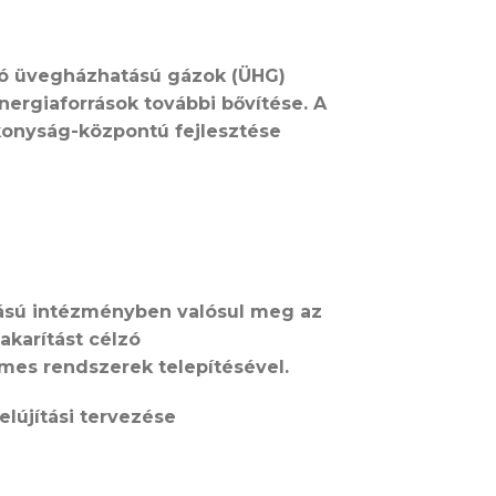
mazó üvegházhatású gázok (ÜHG)
nergiaforrások további bővítése. A
konyság-központú fejlesztése
tású intézményben valósul meg az
karítást célzó
mes rendszerek telepítésével.
elújítási tervezése