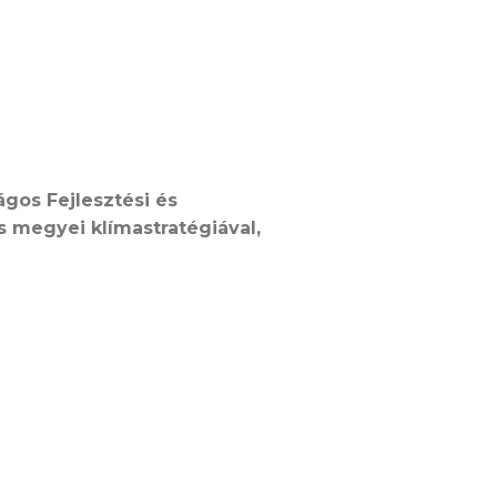
gos Fejlesztési és
s megyei klímastratégiával,