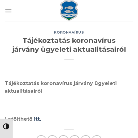
Skip
to
content
KORONAVÍRUS
Tájékoztatás koronavírus
járvány ügyeleti aktualitásairól
Tájékoztatás koronavírus járvány ügyeleti
aktualitásairól
Letölthető
itt.
NAGY KONTRASZT VÁLTÁSA