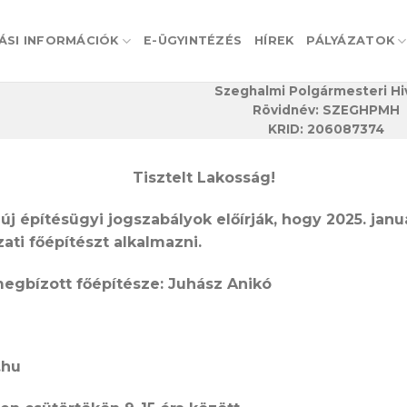
ÁSI INFORMÁCIÓK
E-ÜGYINTÉZÉS
HÍREK
PÁLYÁZATOK
Szeghalmi Polgármesteri Hi
Rövidnév: SZEGHPMH
KRID: 206087374
Tisztelt Lakosság!
új építésügyi jogszabályok előírják, hogy 2025. janu
ti főépítészt alkalmazni.
gbízott főépítésze: Juhász Anikó
.hu