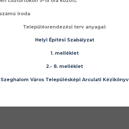
n csütörtökön 9-15 óra között.
 számú iroda
Településrendezési terv anyagai:
Helyi Építési Szabályzat
1. melléklet
2.- 8. melléklet
Szeghalom Város Településképi Arculati Kézikönyv