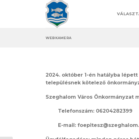
Skip
to
VÁLASZT
content
WEBKAMERA
2024. október 1-én hatályba lépett 
településnek kötelező önkormányza
Szeghalom Város Önkormányzat me
Telefonszám: 06204282399
E-mail: foepitesz@szeghalom