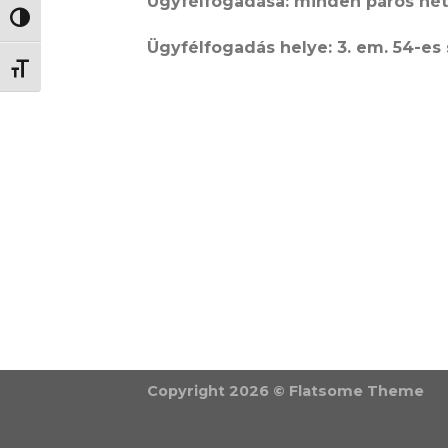
Ügyfélfogadása: minden páros héte
NAGY KONTRASZT VÁLTÁSA
Ügyfélfogadás helye: 3. em. 54-es
BETŰMÉRET VÁLTÁSA
Copyright 2026 ©
Flatsome Theme