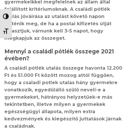
gyermekeikkel megfelelnek az állam által
felállított kritériumoknak. A családi pótlék
utalás jóváírása az utalást követő napon
NAGY KONTRASZT VÁLTÁSA
történik meg, de ha a postai kifizetés útját
választjuk, várnunk kell 3-5 napot, hogy
BETŰMÉRET VÁLTÁSA
megkapjuk az összeget.
Mennyi a családi pótlék összege 2021
évében?
A családi pótlék utalás összege havonta 12.200
Ft és 51.000 Ft között mozog attól függően,
hogy a csaladi potlek utalas hány gyermekre
vonatkozik, egyedülálló szülő neveli-e a
gyermekeket, hátrányos helyzetűek-e más
tekintetben, illetve milyen a gyermekek
egészségügyi állapota, milyen extra
kedvezmények és kiegészítő juttatások járnak
a családnak.