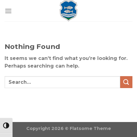
Skip
to
content
Nothing Found
It seems we can’t find what you’re looking for.
Perhaps searching can help.
NAGY KONTRASZT VÁLTÁSA
Copyright 2026 ©
Flatsome Theme