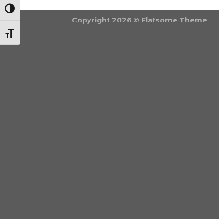
NAGY KONTRASZT VÁLTÁSA
Copyright 2026 ©
Flatsome Theme
BETŰMÉRET VÁLTÁSA