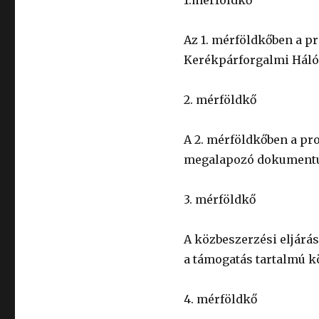
1.mérföldkő
Az 1. mérföldkőben a pr
Kerékpárforgalmi Hálóz
2. mérföldkő
A 2. mérföldkőben a pro
megalapozó dokumentu
3. mérföldkő
A közbeszerzési eljárás 
a támogatás tartalmú kö
4. mérföldkő