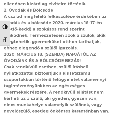
ellenében kizárólag elvitelre történik.
2. Óvodák és Bölcsőde
A család megfelelő felkészülése érdekében az
óvodák és a bölcsőde 2020. március 16-17-én
NAGY KONTRASZT VÁLTÁSA
(hétfő-kedd) a szokásos rend szerint
működnek. Természetesen azok a szülők, akik
BETŰMÉRET VÁLTÁSA
megtehetik, gyermeküket otthon tarthatják,
ehhez elegendő a szülői igazolás.
2020. MÁRCIUS 18. (SZERDA) NAPJÁTÓL AZ
ÓVODÁINK ÉS A BÖLCSŐDE BEZÁR!
Csak rendkívüli esetben, szülői írásbeli
nyilatkozattal biztosítjuk a kis létszámú
csoportokban történő felügyeletet valamennyi
tagintézményünkben az egészséges
gyermekek részére. A rendkívüli ellátást nem
kérheti az a szülő, aki gyeden, gyesen van,
nincs munkahelye valamelyik szülőnek, vagy
nevelőszülő, esetleg önkéntes karanténban van.