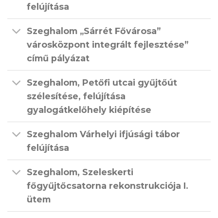
felújítása
Szeghalom „Sárrét Fővárosa”
városközpont integrált fejlesztése”
című pályázat
Szeghalom, Petőfi utcai gyűjtőút
szélesítése, felújítása
gyalogátkelőhely kiépítése
Szeghalom Várhelyi ifjúsági tábor
felújítása
Szeghalom, Szeleskerti
főgyűjtőcsatorna rekonstrukciója I.
ütem