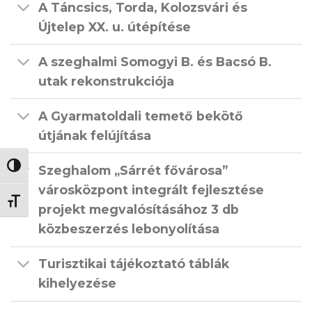
A Táncsics, Torda, Kolozsvári és
Újtelep XX. u. útépítése
A szeghalmi Somogyi B. és Bacsó B.
utak rekonstrukciója
A Gyarmatoldali temető bekötő
útjának felújítása
NAGY KONTRASZT VÁLTÁSA
Szeghalom „Sárrét fővárosa”
városközpont integrált fejlesztése
BETŰMÉRET VÁLTÁSA
projekt megvalósításához 3 db
közbeszerzés lebonyolítása
Turisztikai tájékoztató táblák
kihelyezése