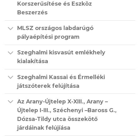
Korszerűsítése és Eszköz
Beszerzés
MLSZ országos labdarúgó
pályaépítési program
Szeghalmi kisvasút emlékhely
kialakítása
Szeghalmi Kassai és Érmelléki
játszóterek felújítása
Az Arany-Újtelep X-XIII., Arany –
Újtelep I-III., Széchenyi –Baross G.,
Dózsa-Tildy utca összekötő
járdáinak felújíása