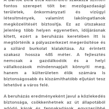
fontos szerepet tölt be: mezőgazdasági
területek, önkormányzati és vízügyi
létesítmények, valamint lakóingatlanok
megközelítését biztosítja. Ez az útszakasz
jelenleg több helyen egyenetlen, időjárásnak
kitett, ezért a beruházás keretében itt is
megtörténik a pályaszerkezet megerősítése és
a szilárd burkolat kialakítása. Az érintett
szakasz hossza 485 méter. A fejlesztés
nemcsak a gazdálkodók és a helyi
vállalkozások mindennapjait könnyíti meg,
hanem a külterületen élők számára is
biztonságosabb és kiszámíthatóbb eljutást tesz
lehetővé a város felé.
A beruházás eredményeként javul a közlekedés
biztonsága, csökkenhetnek az út állapotából
adódó károk és fennakadások, egyszerűbbé