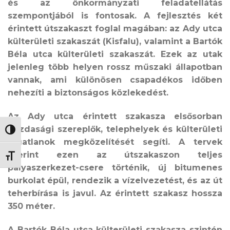
és az önkormányzati feladatellátás
szempontjából is fontosak. A fejlesztés két
érintett útszakaszt foglal magában: az Ady utca
külterületi szakaszát (Kisfalu), valamint a Bartók
Béla utca külterületi szakaszát. Ezek az utak
jelenleg több helyen rossz műszaki állapotban
vannak, ami különösen csapadékos időben
nehezíti a biztonságos közlekedést.
Az Ady utca érintett szakasza elsősorban
gazdasági szereplők, telephelyek és külterületi
NAGY KONTRASZT VÁLTÁSA
ingatlanok megközelítését segíti. A tervek
szerint ezen az útszakaszon teljes
BETŰMÉRET VÁLTÁSA
pályaszerkezet-csere történik, új bitumenes
burkolat épül, rendezik a vízelvezetést, és az út
teherbírása is javul. Az érintett szakasz hossza
350 méter.
A Bartók Béla utca külterületi szakasza szintén