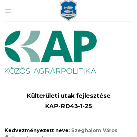
Skip
to
content
Külterületi utak fejlesztése
KAP-RD43-1-25
Kedvezményezett neve:
Szeghalom Város