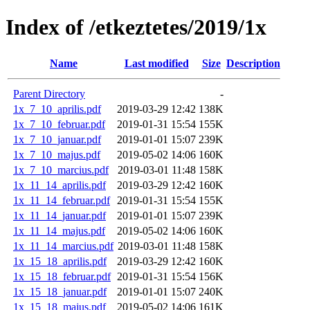
Index of /etkeztetes/2019/1x
Name
Last modified
Size
Description
Parent Directory
-
1x_7_10_aprilis.pdf
2019-03-29 12:42
138K
1x_7_10_februar.pdf
2019-01-31 15:54
155K
1x_7_10_januar.pdf
2019-01-01 15:07
239K
1x_7_10_majus.pdf
2019-05-02 14:06
160K
1x_7_10_marcius.pdf
2019-03-01 11:48
158K
1x_11_14_aprilis.pdf
2019-03-29 12:42
160K
1x_11_14_februar.pdf
2019-01-31 15:54
155K
1x_11_14_januar.pdf
2019-01-01 15:07
239K
1x_11_14_majus.pdf
2019-05-02 14:06
160K
1x_11_14_marcius.pdf
2019-03-01 11:48
158K
1x_15_18_aprilis.pdf
2019-03-29 12:42
160K
1x_15_18_februar.pdf
2019-01-31 15:54
156K
1x_15_18_januar.pdf
2019-01-01 15:07
240K
1x_15_18_majus.pdf
2019-05-02 14:06
161K