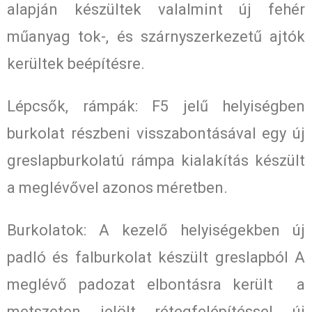
alapján készültek valalmint új fehér
műanyag tok-, és szárnyszerkezetű ajtók
kerültek beépítésre.
Lépcsők, rámpák: F5 jelű helyiségben
burkolat részbeni visszabontásával egy új
greslapburkolatú rámpa kialakítás készült
a meglévővel azonos méretben.
Burkolatok: A kezelő helyiségekben új
padló és falburkolat készült greslapból A
meglévő padozat elbontásra került a
metszeten jelölt rétegfelépítéssel új