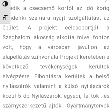
Nagy kontraszt váltása
lefedik a csecsemő kortól az idő korig
mindenki számára nyújt szolgáltatást az
Betűméret váltása
épület. A projekt célcsoportját a
Szeghalom lakosság alkotta, mivel fontos
volt, hogy a városban javuljon az
alapellátás színvonala Projekt keretében a
következő tevékenységek kerültek
elvégzésre: Elbontásra kerültek a belső
nyílászárók valamint a külső nyílászárók
közül 5 db Nyílászárók: egyedi, fa tok-, és
szárnyszerkezetű ajtók Gyártmánytervek